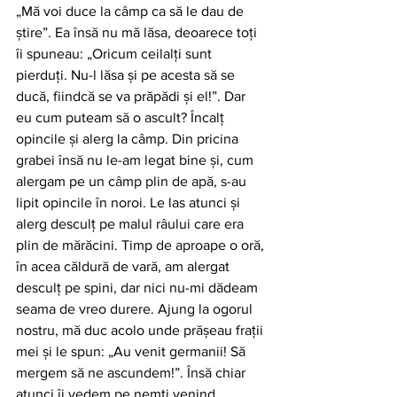
„Mă voi duce la câmp ca să le dau de 
ştire”. Ea însă nu mă lăsa, deoarece toţi 
îi spuneau: „Oricum ceilalţi sunt 
pierduţi. Nu-l lăsa şi pe acesta să se 
ducă, fiindcă se va prăpădi şi el!”. Dar 
eu cum puteam să o ascult? Încalţ 
opincile şi alerg la câmp. Din pricina 
grabei însă nu le-am legat bine şi, cum 
alergam pe un câmp plin de apă, s-au 
lipit opincile în noroi. Le las atunci şi 
alerg desculţ pe malul râului care era 
plin de mărăcini. Timp de aproape o oră, 
în acea căldură de vară, am alergat 
desculţ pe spini, dar nici nu-mi dădeam 
seama de vreo durere. Ajung la ogorul 
nostru, mă duc acolo unde prăşeau fraţii 
mei şi le spun: „Au venit germanii! Să 
mergem să ne ascundem!”. Însă chiar 
atunci îi vedem pe nemţi venind 