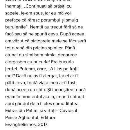
înarmaţi. „Continuaţi să prăşiţi cu 
sapele, le-am spus, iar eu mă voi 
preface că răresc porumbul şi smulg 
buruienile”. Nemţii au trecut fără să ne 
facă sau să ne spună ceva. După aceea 
am văzut că picioarele mele se făcuseră 
tot o rană din pricina spinilor. Până 
atunci nu simţisem nimic, deoarece 
alergasem cu bucurie! Era bucuria 
jertfei. Puteam, oare, să-i las pe fraţii 
mei? Dacă nu aş fi alergat, iar ei ar fi 
păţit ceva, toată viaţa mea ar fi fost 
după aceea un chin. Şi inconştient dacă 
eram în momentul acela, m-ar fi chinuit 
apoi gândul de a fi ales comoditatea.  
Extras din Patimi şi virtuţi– Cuviosul 
Paisie Aghioritul, Editura 
Evanghelismos, 2017.  