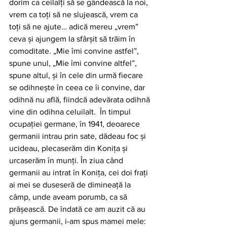
dorim ca ceilalţi să se gândească la noi, 
vrem ca toţi să ne slujească, vrem ca 
toţi să ne ajute… adică mereu „vrem” 
ceva şi ajungem la sfârşit să trăim în 
comoditate. „Mie îmi convine astfel”, 
spune unul, „Mie îmi convine altfel”, 
spune altul, şi în cele din urmă fiecare 
se odihneşte în ceea ce îi convine, dar 
odihnă nu află, fiindcă adevărata odihnă 
vine din odihna celuilalt.  În timpul 
ocupaţiei germane, în 1941, deoarece 
germanii intrau prin sate, dădeau foc şi 
ucideau, plecaserăm din Koniţa şi 
urcaserăm în munţi. În ziua când 
germanii au intrat în Koniţa, cei doi fraţi 
ai mei se duseseră de dimineaţă la 
câmp, unde aveam porumb, ca să 
prăşească. De îndată ce am auzit că au 
ajuns germanii, i-am spus mamei mele: 