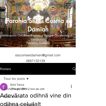
Parohia Sfintii Cosma si
Damian
Mitropolia Ortodoxa Romana a Europei Occidentale si
Meridionale
Patriarhia Romana
stscomeetdamien@gmail.com
0687132139
Postare
Tous les posts
Emil Tanca
Tous les posts
27 sept. 2019
2 min de citit
Adevărata odihnă vine din
Viata bisericii
odihna celuilalt
Cuvinte duhovnicesti