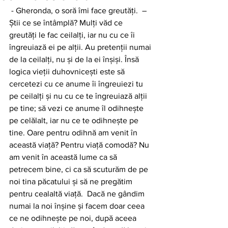
 - Gheronda, o soră îmi face greutăţi.  – 
Ştii ce se întâmplă? Mulţi văd ce 
greutăţi le fac ceilalţi, iar nu cu ce îi 
îngreuiază ei pe alţii. Au pretenţii numai 
de la ceilalţi, nu şi de la ei înşişi. Însă 
logica vieţii duhovniceşti este să 
cercetezi cu ce anume îi îngreuiezi tu 
pe ceilalţi şi nu cu ce te îngreuiază alţii 
pe tine; să vezi ce anume îl odihneşte 
pe celălalt, iar nu ce te odihneşte pe 
tine. Oare pentru odihnă am venit în 
această viaţă? Pentru viaţă comodă? Nu 
am venit în această lume ca să 
petrecem bine, ci ca să scuturăm de pe 
noi tina păcatului şi să ne pregătim 
pentru cealaltă viaţă.  Dacă ne gândim 
numai la noi înşine şi facem doar ceea 
ce ne odihneşte pe noi, după aceea 