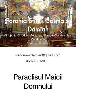
Parohia Sfintii Cosma si
Damian
Mitropolia Ortodoxa Romana a Europei Occidentale si
Meridionale
Patriarhia Romana
stscomeetdamien@gmail.com
0687132139
Paraclisul Maicii
Domnului