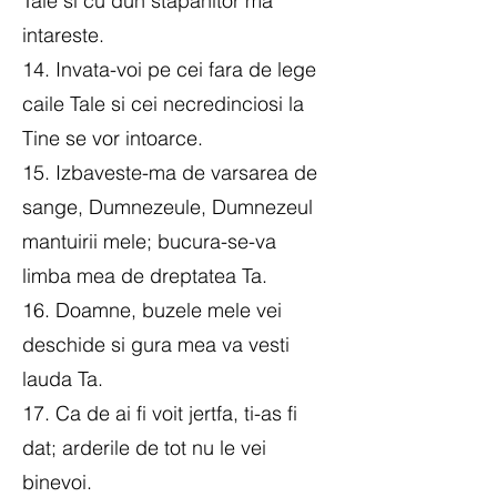
Tale si cu duh stapanitor ma
intareste.
14. Invata-voi pe cei fara de lege
caile Tale si cei necredinciosi la
Tine se vor intoarce.
15. Izbaveste-ma de varsarea de
sange, Dumnezeule, Dumnezeul
mantuirii mele; bucura-se-va
limba mea de dreptatea Ta.
16. Doamne, buzele mele vei
deschide si gura mea va vesti
lauda Ta.
17. Ca de ai fi voit jertfa, ti-as fi
dat; arderile de tot nu le vei
binevoi.