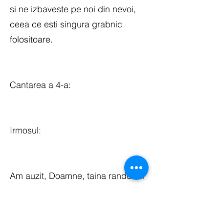
si ne izbaveste pe noi din nevoi,
ceea ce esti singura grabnic
folositoare.
Cantarea a 4-a:
Irmosul:
Am auzit, Doamne, taina randuielii
Tale, am inteles lucrurile Tale si
am preaslavit Dumnezeirea Ta.