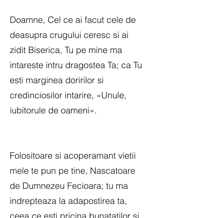
Doamne, Cel ce ai facut cele de
deasupra crugului ceresc si ai
zidit Biserica, Tu pe mine ma
intareste intru dragostea Ta; ca Tu
esti marginea doririlor si
credinciosilor intarire, «Unule,
iubitorule de oameni».
Folositoare si acoperamant vietii
mele te pun pe tine, Nascatoare
de Dumnezeu Fecioara; tu ma
indrepteaza la adapostirea ta,
ceea ce esti pricina bunatatilor si