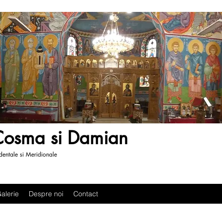
 Cosma si Damian
entale si Meridionale
alerie
Despre noi
Contact