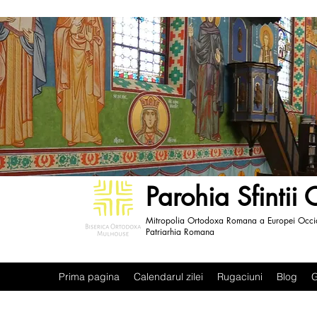
Parohia Sfintii
Mitropolia Ortodoxa Romana a Europei Occid
Patriarhia Romana
Prima pagina
Calendarul zilei
Rugaciuni
Blog
G