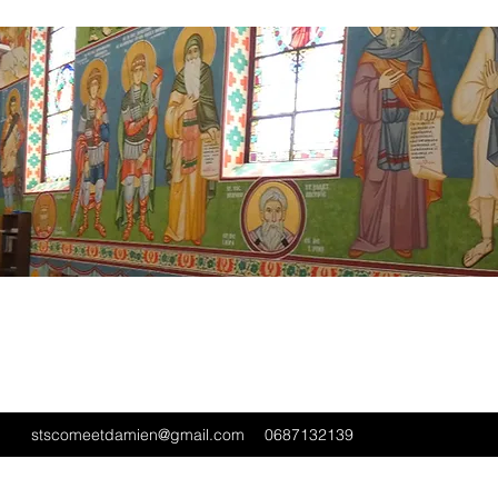
stscomeetdamien@gmail.com
0687132139