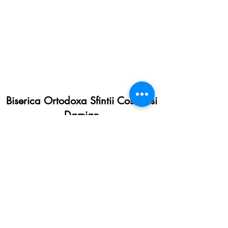
Biserica Ortodoxa Sfintii Cosma si
Damian
26 rue de Guebwiller, 68840 Pulversheim
Preot Emil Tanca
stscomeetdamien@gmail.com
0687132139
S'abonner