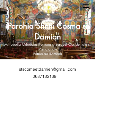
Parohia Sfintii Cosma si
Damian
Mitropolia Ortodoxa Romana a Europei Occidentale si
Meridionale
Patriarhia Romana
stscomeetdamien@gmail.com
0687132139