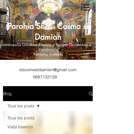
Parohia Sfintii Cosma si
Damian
Mitropolia Ortodoxa Romana a Europei Occidentale si
Meridionale
Patriarhia Romana
stscomeetdamien@gmail.com
0687132139
Blog
Tous les posts
Tous les posts
Viata bisericii