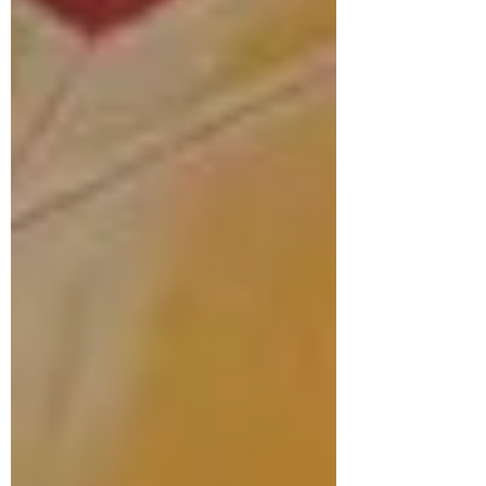
22, 4). Ea devine Maica lui Dumnezeu, a
Fiului Celui Veșnic, prin care