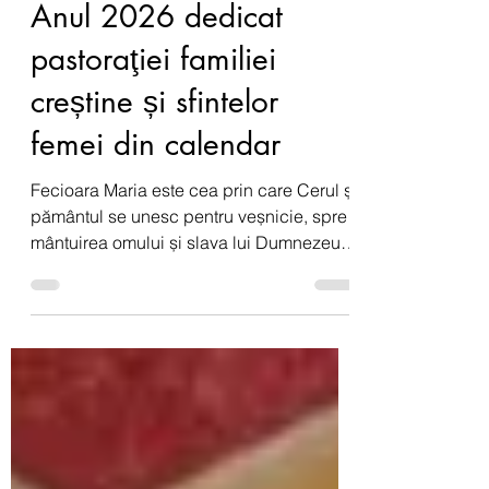
2 ian.
2 min de citit
Anul 2026 dedicat
pastoraţiei familiei
creștine și sfintelor
femei din calendar
Fecioara Maria este cea prin care Cerul și
pământul se unesc pentru veșnicie, spre
mântuirea omului și slava lui Dumnezeu.
Sfântul Irineu de Lyon ne spune : «
Precum Eva, prin neascultare, s-a făcut
pricină morții pentru ea însăși și pentru
întreg neamul omenesc, la fel Fecioara
Maria, prin ascultare, s-a făcut pricină de
mântuire pentru ea însăși și pentru întreg
neamul omenesc » (Împotriva ereziilor III,