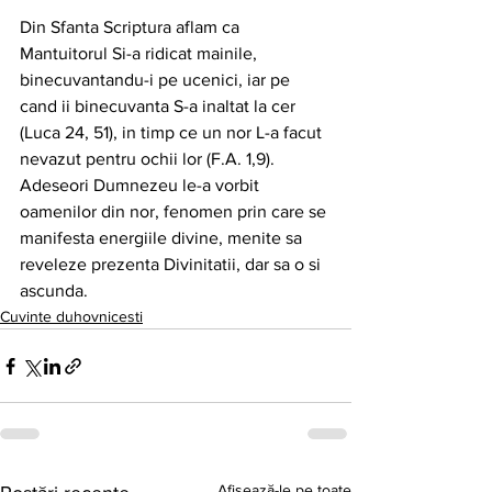
Din Sfanta Scriptura aflam ca 
Mantuitorul Si-a ridicat mainile, 
binecuvantandu-i pe ucenici, iar pe 
cand ii binecuvanta S-a inaltat la cer 
(Luca 24, 51), in timp ce un nor L-a facut 
nevazut pentru ochii lor (F.A. 1,9). 
Adeseori Dumnezeu le-a vorbit 
oamenilor din nor, fenomen prin care se 
manifesta energiile divine, menite sa 
reveleze prezenta Divinitatii, dar sa o si 
ascunda.
Cuvinte duhovnicesti
Afișează-le pe toate