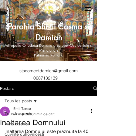
Parohia Sfintii Cosma si
Damian
Mitropolia Ortodoxa Romana a Europei Occidentale si
Meridionale
Patriarhia Romana
stscomeetdamien@gmail.com
0687132139
Postare
Tous les posts
Emil Tanca
Tous les posts
27 mai 2020
1 min de citit
Inaltarea Domnului
Viata bisericii
Inaltarea Domnului este praznuita la 40 
Cuvinte duhovnicesti