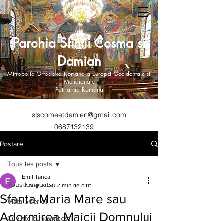
Parohia Sfintii Cosma si
Damian
Mitropolia Ortodoxa Romana a Europei Occidentale si
Meridionale
Patriarhia Romana
stscomeetdamien@gmail.com
0687132139
Postare
Tous les posts
Emil Tanca
Tous les posts
12 aug. 2020
2 min de citit
Sfanta Maria Mare sau
Viata bisericii
Adormirea Maicii Domnului
Cuvinte duhovnicesti