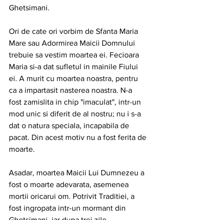
Ghetsimani.
Ori de cate ori vorbim de Sfanta Maria 
Mare sau Adormirea Maicii Domnului 
trebuie sa vestim moartea ei. Fecioara 
Maria si-a dat sufletul in mainile Fiului 
ei. A murit cu moartea noastra, pentru 
ca a impartasit nasterea noastra. N-a 
fost zamislita in chip "imaculat", intr-un 
mod unic si diferit de al nostru; nu i s-a 
dat o natura speciala, incapabila de 
pacat. Din acest motiv nu a fost ferita de 
moarte.
Asadar, moartea Maicii Lui Dumnezeu a 
fost o moarte adevarata, asemenea 
mortii oricarui om. Potrivit Traditiei, a 
fost ingropata intr-un mormant din 
Ghetsimani, iar dupa trei zile, 