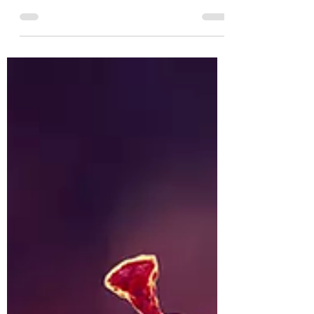
dumneavoatra mi-au fost alaturi prin
rugaciune si cuvinte de incurajare in
ultimele saptamani cand am...