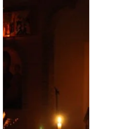
Sambata, 15 iunie 2019, intr-o atmosfera
de sarbatoare, Inaltpreasfintitul Iosif,
Mitropolit si Arhiepiscop al Mitropoiei
Ortodoxe Romane...