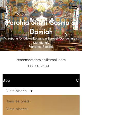
Parohia Sfintii Cosma si
Damian
Mitropolia Ortodoxa Romana a Europei Occidentale si
Meridionale
Patriarhia Romana
stscomeetdamien@gmail.com
0687132139
Blog
Viata bisericii
Tous les posts
Viata bisericii