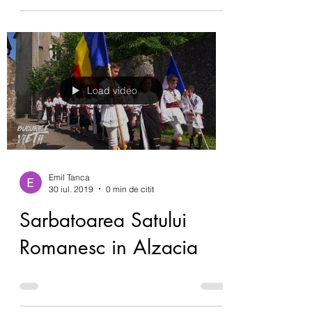
bucurie și vindecare
Vineri 6 decembrie, cu ajutorul lui
Dumnezeu, vom săvârși Sfântul Maslu
între 17.30 și 19.30. La această slujbă vor
veni 7 preoți. Este...
Load video
Emil Tanca
30 iul. 2019
0 min de citit