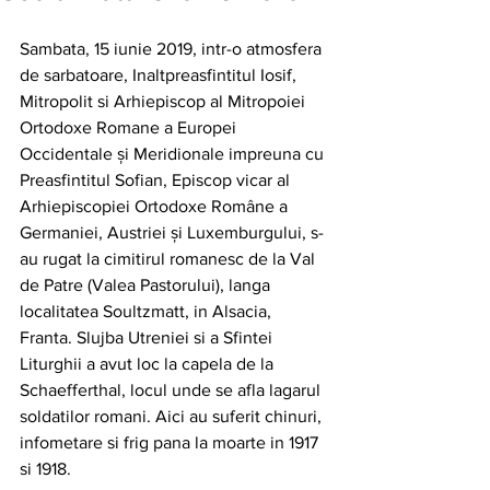
Sambata, 15 iunie 2019, intr-o atmosfera 
de sarbatoare, Inaltpreasfintitul Iosif, 
Mitropolit si Arhiepiscop al Mitropoiei 
Ortodoxe Romane a Europei 
Occidentale şi Meridionale impreuna cu 
Preasfintitul Sofian, Episcop vicar al 
Arhiepiscopiei Ortodoxe Române a 
Germaniei, Austriei și Luxemburgului, s-
au rugat la cimitirul romanesc de la Val 
de Patre (Valea Pastorului), langa 
localitatea Soultzmatt, in Alsacia, 
Franta. Slujba Utreniei si a Sfintei 
Liturghii a avut loc la capela de la 
Schaefferthal, locul unde se afla lagarul 
soldatilor romani. Aici au suferit chinuri, 
infometare si frig pana la moarte in 1917 
si 1918. 