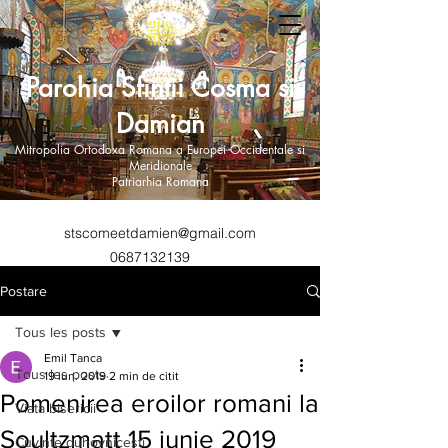
Parohia Sfintii Cosma si
Damian
Mitropolia Ortodoxa Romana a Europei Occidentale si
Meridionale
Patriarhia Romana
stscomeetdamien@gmail.com
0687132139
Postare
Tous les posts
Emil Tanca
Tous les posts
19 iun. 2019
2 min de citit
Pomenirea eroilor romani la
Viata bisericii
Soultzmatt 15 iunie 2019
Cuvinte duhovnicesti