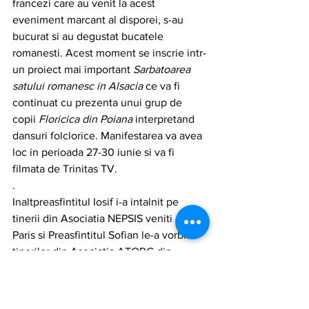
francezi care au venit la acest 
eveniment marcant al disporei, s-au 
bucurat si au degustat bucatele 
romanesti. Acest moment se inscrie intr-
un proiect mai important 
Sarbatoarea 
satului romanesc in Alsacia 
ce va fi 
continuat cu prezenta unui grup de 
copii 
Floricica din Poiana 
interpretand 
dansuri folclorice. Manifestarea va avea 
loc in perioada 27-30 iunie si va fi 
filmata de Trinitas TV.
. 
Inaltpreasfintitul Iosif i-a intalnit pe 
tinerii din Asociatia NEPSIS veniti de la 
Paris si Preasfintitul Sofian le-a vorbit 
tinerilor din Asociatia ATORG din 
Germania. La acest eveniment au 
participat Excelenta Sa domnul Razvan 
Rusu, ambasador al Romaniei pe langa 