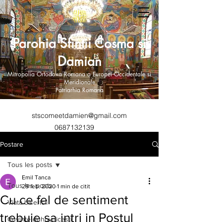
Parohia Sfintii Cosma si
Damian
Mitropolia Ortodoxa Romana a Europei Occidentale si
Meridionale
Patriarhia Romana
stscomeetdamien@gmail.com
0687132139
Postare
Tous les posts
Emil Tanca
Tous les posts
29 feb. 2020
1 min de citit
Cu ce fel de sentiment
Viata bisericii
trebuie sa intri in Postul
Cuvinte duhovnicesti