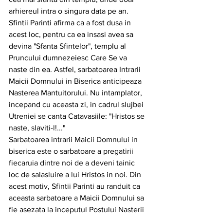
arhiereul intra o singura data pe an. 
Sfintii Parinti afirma ca a fost dusa in 
acest loc, pentru ca ea insasi avea sa 
devina "Sfanta Sfintelor", templu al 
Pruncului dumnezeiesc Care Se va 
naste din ea. Astfel, sarbatoarea Intrarii 
Maicii Domnului in Biserica anticipeaza 
Nasterea Mantuitorului. Nu intamplator, 
incepand cu aceasta zi, in cadrul slujbei 
Utreniei se canta Catavasiile: "Hristos se 
naste, slaviti-l!..."
Sarbatoarea intrarii Maicii Domnului in 
biserica este o sarbatoare a pregatirii 
fiecaruia dintre noi de a deveni tainic 
loc de salasluire a lui Hristos in noi. Din 
acest motiv, Sfintii Parinti au randuit ca 
aceasta sarbatoare a Maicii Domnului sa 
fie asezata la inceputul Postului Nasterii 