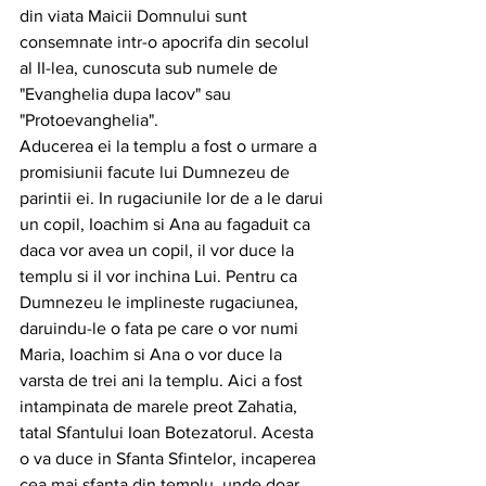
din viata Maicii Domnului sunt 
consemnate intr-o apocrifa din secolul 
al II-lea, cunoscuta sub numele de 
"Evanghelia dupa Iacov" sau 
"Protoevanghelia".
Aducerea ei la templu a fost o urmare a 
promisiunii facute lui Dumnezeu de 
parintii ei. In rugaciunile lor de a le darui 
un copil, Ioachim si Ana au fagaduit ca 
daca vor avea un copil, il vor duce la 
templu si il vor inchina Lui. Pentru ca 
Dumnezeu le implineste rugaciunea, 
daruindu-le o fata pe care o vor numi 
Maria, Ioachim si Ana o vor duce la 
varsta de trei ani la templu. Aici a fost 
intampinata de marele preot Zahatia, 
tatal Sfantului Ioan Botezatorul. Acesta 
o va duce in Sfanta Sfintelor, incaperea 
cea mai sfanta din templu, unde doar 