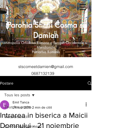
Parohia Sfintii Cosma si
Damian
Mitropolia Ortodoxa Romana a Europei Occidentale si
Meridionale
Patriarhia Romana
stscomeetdamien@gmail.com
0687132139
Postare
Tous les posts
Emil Tanca
Tous les posts
21 nov. 2019
2 min de citit
Intrarea in biserica a Maicii
Viata bisericii
Domnului - 21 noiembrie
Cuvinte duhovnicesti