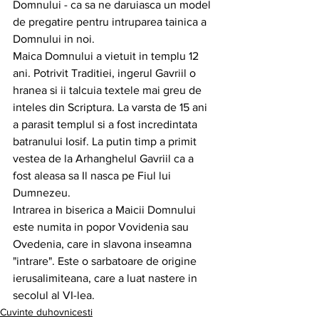
Domnului - ca sa ne daruiasca un model 
de pregatire pentru intruparea tainica a 
Domnului in noi.
Maica Domnului a vietuit in templu 12 
ani. Potrivit Traditiei, ingerul Gavriil o 
hranea si ii talcuia textele mai greu de 
inteles din Scriptura. La varsta de 15 ani 
a parasit templul si a fost incredintata 
batranului Iosif. La putin timp a primit 
vestea de la Arhanghelul Gavriil ca a 
fost aleasa sa Il nasca pe Fiul lui 
Dumnezeu.
Intrarea in biserica a Maicii Domnului 
este numita in popor Vovidenia sau 
Ovedenia, care in slavona inseamna 
"intrare". Este o sarbatoare de origine 
ierusalimiteana, care a luat nastere in 
secolul al VI-lea.
Cuvinte duhovnicesti